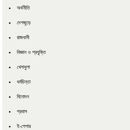
অর্থনীতি
দেশজুড়ে
রাজধানী
বিজ্ঞান ও প্রযুক্তি
খেলাধুলা
ধর্মচিন্তা
বিনোদন
প্রবাস
ই-পেপার