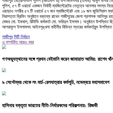
গাজীপুর মেট্রোপলিটন পুলিশ (জিএমপি’র) উপ-কমিশনার (এসবি) আবুল বাশার মো:
পুলিশ, ৫৭ টি ওয়ার্ডে একজন নির্বাহী ম্যজিস্ট্রেটের নেতৃত্বে আনসার সদস্য ন
এছাড়াও নগরীর ৫৭ টি ওয়ার্ডে ৫৭ জন ম্যাজিস্ট্রেট এবং ১৯ জন জুডিশিয়াল ম্যাজি
নিরাপত্তা ব্রিফিং অনুষ্ঠানে বক্তব্য রাখেন গাজীপুরের জেলা প্রশাসক আনিসু
মেজর মো. ইকবাল, রিটার্নিং কর্মকর্তা মো. ফরিদুল ইসলাম। অনুষ্ঠানে উপস্থিত ছ
আশরাফুল ইসলামসহ আইনশৃঙ্খলা বাহীনীর বিভিন্ন স্তরের কর্মকর্তাবৃন্দ উপস্থি
গাজীপুর
সিটি নির্বাচন
এ সম্পর্কিত আরও খবর
গণঅভ্যুত্থানের সঙ্গে প্রথম বেইমানি করেন জামায়াত আমির: রাশেদ খাঁ
৯ সেপ্টেম্বর থেকে লং মার্চ-রেলযাত্রার কর্মসূচি, নভেম্বরে মহাসমাবেশ
হাসিনার বক্তৃতা ভারতের নীতি-নির্ধারকদের পরিকল্পনায়: রিজভী