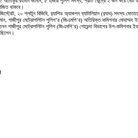
 আতিকুর রহমান জানান, ৫ হাজার পুলিশ সদস্য, প্রতি কেন্দ্রে ২ জন করে মোট ৯
িয়োজিত থাকবে।
স্ট্রেট, ২০ প্লাটুন বিজিবি, র‌্যাপিড অ্যাকশন ব্যাটালিয়ান (র‌্যাব) সদস্য মোত
র রহমান, গাজীপুর মেট্রোপলিটন পুলিশ’র (জিএমপি’র) অতিরিক্ত কমিশনার মোহাম্মদ
িলেন গাজীপুর মেট্রোপলিটন পুলিশ (জিএমপি’র) গোয়েন্দা বিভাগের উপ-কমিশনার ইব্রা
ত ছিলেন।
ন