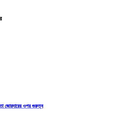
র
া জোরদারের ওপর গুরুত্ব