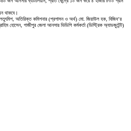
৬০ জন আনসার ব্যাটালিয়ান, প্রতি কেন্দ্রে ১০ জন করে ৪ হাজার ৮০০ গ্রাম
ায়েন থাকবে।
 ইলতুৎমিশ, অতিরিক্ত কমিশনার (প্রশাসন ও অর্থ) মো. জিয়াউল হক, বিজিব’র
হিম হোসেন, গাজীপুর জেলা আনসার ভিডিপি কর্মকর্তা (ডিস্ট্রিক অ্যাডজুটেন্ট)