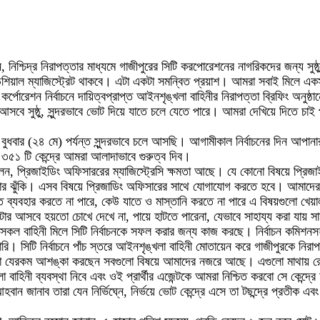
চিদ্র নিরাপত্তার মাধ্যমে গাজীপুরের সিটি করপোরেশনের নাগরিকদের জন্য সুষ্ঠু সুন
ট, জুডিশিয়াল ম্যাজিস্ট্রেট থাকবে। এটা একটা সমন্বিত প্রয়াশ। আমরা সবাই মিলে
র্পোরেশন নির্বাচনে দায়িত্বপ্রাপ্ত আইনশৃঙ্খলা বাহিনীর নিরাপত্তা ব্রিফিং অনু
ন আসবে সুষ্ঠু, সুন্দরভাবে ভোট দিয়ে যাতে চলে যেতে পারে। আমরা দেখিয়ে দিতে
ুধবার (২৪ মে) পর্যন্ত সুন্দরভাবে চলে আসছি। আগামীকাল নির্বাচনের দিন আপানার
রাং ৩৫১ টি কেন্দ্রে আমরা আলাদাভাবে গুরুত্ব দিব।
বলেন, প্রিজাইডিং অফিসাররের ম্যাজিস্ট্রেসি ক্ষমতা আছে। যে কোনো বিষয়ে প্রিজ
র ঝুঁকি। এসব বিষয়ে প্রিজাডিং অফিসারের সাথে যোগাযোগ করতে হবে। আমাদের পা
তি ব্যবহার করতে না পারে, কেউ যাতে ও মাস্তানি করতে না পারে এ বিষয়গুলো খ
ার আসবে হয়তো চোখে দেখে না, পায়ে হাটতে পারেনা, যেভাবে সাহায্য করা যায় স
রশাসনসহ সকল বাহিনী মিলে সিটি নির্বাচনকে সফল করার জন্য কাজ করছে। নির্বাচন
ি। সিটি নির্বাচনে পাঁচ স্তরে আইনশৃঙ্খলা বাহিনী মোতায়েন করে গাজীপুরকে নির
পনারা যেরকম আশঙ্কা করছেন সবগুলো বিষয়ে আমাদের নজরে আছে। এগুলো মাথায় র
িনী ব্যবস্থা নিবে এবং ওই প্রার্থীর এজেন্টকে আমরা নিশ্চিত করবো সে কেন্দ্
াব তারা যেন নির্ভিঘ্নে, নির্ভয়ে ভোট কেন্দ্রে এসে তা টছন্দ্রে প্রতীক এবং তার