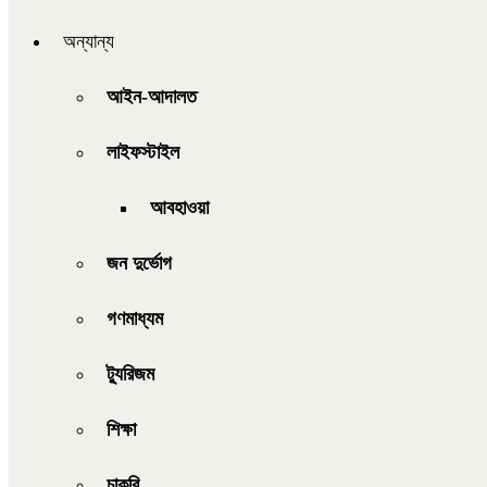
অন্যান্য
আইন-আদালত
লাইফস্টাইল
আবহাওয়া
জন দুর্ভোগ
গণমাধ্যম
ট্যুরিজম
শিক্ষা
চাকরি