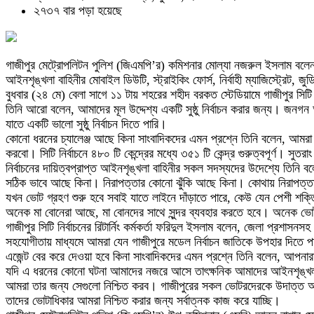
২৭৩৭ বার পড়া হয়েছে
গাজীপুর মেট্রোপলিটন পুলিশ (জিএমপি’র) কমিশনার মোল্যা নজরুল ইসলাম বলেন, নিশ্
আইনশৃঙ্খলা বাহিনীর মোবাইল ডিউটি, স্ট্রাইকিং ফোর্স, নির্বাহী ম্যাজিস্ট্রে
বুধবার (২৪ মে) বেলা সাগে ১১ টায় শহরের শহীদ বরকত স্টেডিয়ামে গাজীপুর সিটি ক
তিনি আরো বলেন, আমাদের মূল উদ্দেশ্য একটি সুষ্ঠু নির্বাচন করার জন্য। জনগ
যাতে একটি ভালো সুষ্ঠু নির্বাচন দিতে পারি।
কোনো ধরনের চ্যালেঞ্জ আছে কিনা সাংবাদিকদের এমন প্রশ্নে তিনি বলেন, আমরা ব
করবো। সিটি নির্বাচনে ৪৮০ টি কেন্দ্রের মধ্যে ৩৫১ টি কেন্দ্র গুরুত্বপূর্ণ। সুত
নির্বাচনের দায়িত্বপ্রাপ্ত আইনশৃঙ্খলা বাহিনীর সকল সদস্যদের উদেশ্যে তিনি 
সঠিক ভাবে আছে কিনা। নিরাপত্তার কোনো ঝুঁকি আছে কিনা। কোথায় নিরাপত্তা
যখন ভোট গ্রহণ শুরু হবে সবাই যাতে লাইনে দাঁড়াতে পারে, কেউ যেন পেশী শক্
অনেক মা বোনেরা আছে, মা বোনদের সাথে সুন্দর ব্যবহার করতে হবে। অনেক ভোট
গাজীপুর সিটি নির্বাচনের রিটার্নিং কর্মকর্তা ফরিদুল ইসলাম বলেন, জেলা প্
সহযোগীতায় মাধ্যমে আমরা যেন গাজীপুরে মডেল নির্বাচন জাতিকে উপহার দিতে পার
এজেন্ট বের করে দেওয়া হবে কিনা সাংবাদিকদের এমন প্রশ্নে তিনি বলেন, আ
যদি এ ধরনের কোনো ঘটনা আমাদের নজরে আসে তাৎক্ষনিক আমাদের আইনশৃঙ্খলা বাহ
আমরা তার জন্য সেগুলো নিশ্চিত করব। গাজীপুরের সকল ভোটরদেরকে উদাত্ত আহবান জান
তাদের ভোটাধিকার আমরা নিশ্চিত করার জন্য সর্বাত্নক কাজ করে যাচ্ছি।