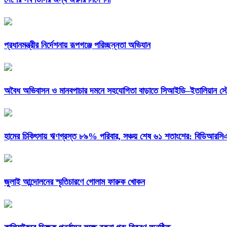
প্রধানমন্ত্রীর নির্দেশনায় রূপগঞ্জে পরিচ্ছন্নতা অভিযান
অবৈধ অভিবাসন ও মানবপাচার দমনে সহযোগিতা বাড়াতে সিআইডি–ইতালিয়ান স্ট
হামের চিকিৎসায় ঋণগ্রস্ত ৮৯% পরিবার, সঞ্চয় শেষ ৬১ শতাংশের: বিডিআরস
জুলাই আন্দোলনের স্মৃতিচারণে গোলাম ফারুক খোকন