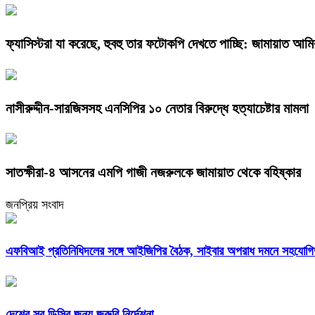
ফ্যাসিস্টরা যা করেছে, হুবহু তার ফটোকপি দেখতে পাচ্ছি: জামায়াত আমি
নাসীরুদ্দীন-সারজিসসহ এনসিপির ১০ নেতার বিরুদ্ধে হত্যাচেষ্টার মামলা
সাতক্ষীরা-৪ আসনের এমপি গাজী নজরুলকে জামায়াত থেকে বহিষ্কার
জনপ্রিয় সংবাদ
এফবিআই প্রতিনিধিদলের সঙ্গে আইজিপির বৈঠক, সাইবার অপরাধ দমনে সহযোগিত
দেশের সব ডিসির জন্য জরুরি নির্দেশনা