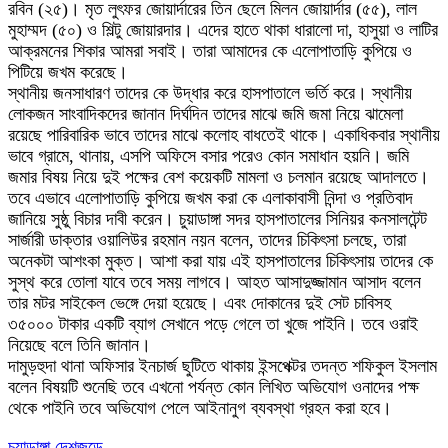
রবিন (২৫)। মৃত লুৎফর জোয়ার্দারের তিন ছেলে মিলন জোয়ার্দার (৫৫), লাল
মুহাম্মদ (৫০) ও শিল্টু জোয়ারদার। এদের হাতে থাকা ধারালো দা, হাসুয়া ও লাটির
আক্রমনের শিকার আমরা সবাই। তারা আমাদের কে এলোপাতাড়ি কুপিয়ে ও
পিটিয়ে জখম করেছে।
স্থানীয় জনসাধারণ তাদের কে উদ্ধার করে হাসপাতালে ভর্তি করে। স্থানীয়
লোকজন সাংবাদিকদের জানান দির্ঘদিন তাদের মাঝে জমি জমা নিয়ে ঝামেলা
রয়েছে পারিবারিক ভাবে তাদের মাঝে কলোহ বাধতেই থাকে। একাধিকবার স্থানীয়
ভাবে গ্রামে, থানায়, এসপি অফিসে বসার পরেও কোন সমাধান হয়নি। জমি
জমার বিষয় নিয়ে দুই পক্ষের বেশ কয়েকটি মামলা ও চলমান রয়েছে আদালতে।
তবে এভাবে এলোপাতাড়ি কুপিয়ে জখম করা কে এলাকাবাসী নিন্দা ও প্রতিবাদ
জানিয়ে সুষ্ঠু বিচার দাবী করেন। চুয়াডাঙ্গা সদর হাসপাতালের সিনিয়র কনসালটেন্ট
সার্জারী ডাক্তার ওয়ালিউর রহমান নয়ন বলেন, তাদের চিকিৎসা চলছে, তারা
অনেকটা আশংকা মুক্ত। আশা করা যায় এই হাসপাতালের চিকিৎসায় তাদের কে
সুস্থ করে তোলা যাবে তবে সময় লাগবে। আহত আসাদুজ্জামান আসাদ বলেন
তার মটর সাইকেল ভেঙ্গে দেয়া হয়েছে। এবং দোকানের দুই সেট চাবিসহ
৩৫০০০ টাকার একটি ব্যাগ সেখানে পড়ে গেলে তা খুজে পাইনি। তবে ওরাই
নিয়েছে বলে তিনি জানান।
দামুড়হুদা থানা অফিসার ইনচার্জ ছুটিতে থাকায় ইন্সপেক্টর তদন্ত শফিকুল ইসলাম
বলেন বিষয়টি শুনেছি তবে এখনো পর্যন্ত কোন লিখিত অভিযোগ ওনাদের পক্ষ
থেকে পাইনি তবে অভিযোগ পেলে আইনানুগ ব্যবস্থা গ্রহন করা হবে।
চুয়াডাঙ্গা
দেশজুড়ে