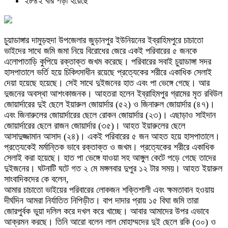
২৮৪২ বার পড়া হয়েছে
চুয়াডাঙ্গার দামুড়হুদা উপজেলার জুড়ানপুর ইউনিয়নের ইব্রাহিমপুরে চাচাতো
ভাইদের সাথে জমি জমা নিয়ে বিরোধের জেরে একই পরিবারের ৫ জনকে
এলোপাতাড়ি কুপিয়ে রক্তাক্ত জখম করেছে। পরিবারের সবাই চুয়াডাঙ্গা সদর
হাসপাতালে ভর্তি হয়ে চিকিৎসাধীন রয়েছে প্রত্যেকের শরীরে একাধিক সেলাই
দেয়া হয়েছে হয়েছে। সেই সাথে দুইজনের হাত এবং পা ভেঙ্গে গেছে। আর
দুজনের অবস্থা আশংকাজনক। আহতরা হলেন ইব্রাহিমপুর গ্রামের মৃত রবিউল
জোয়ার্দারের দুই ছেলে ইয়ারুল জোয়ার্দার (৫২) ও জিনারুল জোয়ার্দার (৪৭)।
এবং জিনারুলের জোয়ার্দারের ছেলে রোকন জোয়ার্দার (২৩)। এছাড়াও সাইদান
জোয়ার্দারের ছেলে রাজন জোয়ার্দার (৩৫)। আহত ইয়ারুলের ছেলে
আসাদুজ্জামান আসাদ (২৪)। একই পরিবারের ৫ জন আহত হয়ে হাসপাতালে।
প্রত্যেকেই মর্মান্তিক ভাবে রক্তাক্ত ও জখম। প্রত্যেকের শরীরে একাধিক
সেলাই করা হয়েছে। হাত পা ভেঙ্গে যাওয়া সহ আঙ্গুল কেটে পড়ে গেছে তাদের
দুইজনের। ঘটনাটি ঘটে গত ২ মে মঙ্গলবার দুপুর ১২ টার সময়। আহত ইয়ারুল
সাংবাদিকদের কে বলেন,
আমার চাচাতো ভাইয়ের পরিবারের লোকজন শক্তিশালী এবং ক্ষমতাবান হওয়ায়
দীর্ঘদিন আমরা নির্যাতিত নিপিড়ীত। বাপ দাদার প্রায় ১৫ বিঘা জমি তারা
জোরপুর্বক ভুয়া দলিল করে দখল করে খাচ্ছে। আবার আমাদের উপর এভাবে
আক্রমন করছে। তিনি আরো বলেন লাল মোহাম্মদের দুই ছেলে রকি (৩০) ও