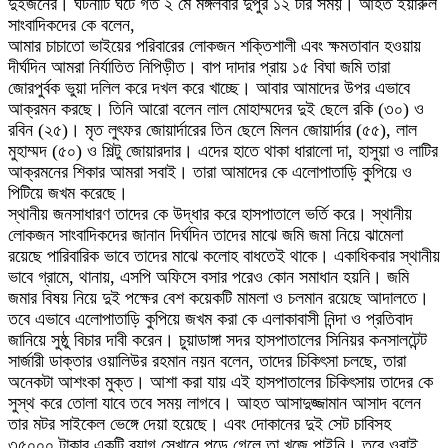
দুইজনের। ঘটনাটি ঘটে গত ২ মে মঙ্গলবার দুপুর ১২ টার সময়। আহত ইয়ারুল
সাংবাদিকদের কে বলেন,
আমার চাচাতো ভাইয়ের পরিবারের লোকজন শক্তিশালী এবং ক্ষমতাবান হওয়ায়
দীর্ঘদিন আমরা নির্যাতিত নিপিড়ীত। বাপ দাদার প্রায় ১৫ বিঘা জমি তারা
জোরপুর্বক ভুয়া দলিল করে দখল করে খাচ্ছে। আবার আমাদের উপর এভাবে
আক্রমন করছে। তিনি আরো বলেন লাল মোহাম্মদের দুই ছেলে রকি (৩০) ও
রবিন (২৫)। মৃত লুৎফর জোয়ার্দারের তিন ছেলে মিলন জোয়ার্দার (৫৫), লাল
মুহাম্মদ (৫০) ও শিল্টু জোয়ারদার। এদের হাতে থাকা ধারালো দা, হাসুয়া ও লাটির
আক্রমনের শিকার আমরা সবাই। তারা আমাদের কে এলোপাতাড়ি কুপিয়ে ও
পিটিয়ে জখম করেছে।
স্থানীয় জনসাধারণ তাদের কে উদ্ধার করে হাসপাতালে ভর্তি করে। স্থানীয়
লোকজন সাংবাদিকদের জানান দির্ঘদিন তাদের মাঝে জমি জমা নিয়ে ঝামেলা
রয়েছে পারিবারিক ভাবে তাদের মাঝে কলোহ বাধতেই থাকে। একাধিকবার স্থানীয়
ভাবে গ্রামে, থানায়, এসপি অফিসে বসার পরেও কোন সমাধান হয়নি। জমি
জমার বিষয় নিয়ে দুই পক্ষের বেশ কয়েকটি মামলা ও চলমান রয়েছে আদালতে।
তবে এভাবে এলোপাতাড়ি কুপিয়ে জখম করা কে এলাকাবাসী নিন্দা ও প্রতিবাদ
জানিয়ে সুষ্ঠু বিচার দাবী করেন। চুয়াডাঙ্গা সদর হাসপাতালের সিনিয়র কনসালটেন্ট
সার্জারী ডাক্তার ওয়ালিউর রহমান নয়ন বলেন, তাদের চিকিৎসা চলছে, তারা
অনেকটা আশংকা মুক্ত। আশা করা যায় এই হাসপাতালের চিকিৎসায় তাদের কে
সুস্থ করে তোলা যাবে তবে সময় লাগবে। আহত আসাদুজ্জামান আসাদ বলেন
তার মটর সাইকেল ভেঙ্গে দেয়া হয়েছে। এবং দোকানের দুই সেট চাবিসহ
৩৫০০০ টাকার একটি ব্যাগ সেখানে পড়ে গেলে তা খুজে পাইনি। তবে ওরাই