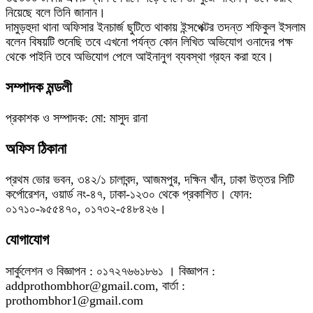
নিয়েছে বলে তিনি জানান।
দামুড়হুদা থানা অফিসার ইনচার্জ ছুটিতে থাকায় ইন্সপেক্টর তদন্ত শফিকুল ইসলাম
বলেন বিষয়টি শুনেছি তবে এখনো পর্যন্ত কোন লিখিত অভিযোগ ওনাদের পক্ষ
থেকে পাইনি তবে অভিযোগ পেলে আইনানুগ ব্যবস্থা গ্রহন করা হবে।
সম্পাদক মন্ডলী
প্রকাশক ও সম্পাদক: মো: মাসুদ রানা
অফিস ঠিকানা
প্রথম ভোর ভবন, ৩৪২/১ চালাবন্দ, আজমপুর, দক্ষিন খাঁন, ঢাকা উত্তর সিটি
কর্পোরেশন, ওয়ার্ড নং-৪৭, ঢাকা-১২৩০ থেকে প্রকাশিত। ফোন:
০১৭১০-৯৫৫৪৭০, ০১৭৩২-৫৪৮৪২৬।
যোগাযোগ
সার্কুলেশন ও বিজ্ঞাপন : ০১৭২৭৬৬১৮৬১ । বিজ্ঞাপন :
addprothombhor@gmail.com, বার্তা :
prothombhor1@gmail.com