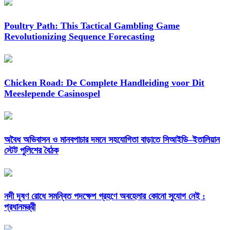
Poultry Path: This Tactical Gambling Game
Revolutionizing Sequence Forecasting
Chicken Road: De Complete Handleiding voor Dit
Meeslepende Casinospel
অবৈধ অভিবাসন ও মানবপাচার দমনে সহযোগিতা বাড়াতে সিআইডি–ইতালিয়ান
স্টেট পুলিশের বৈঠক
নদী দূষণ রোধে সমন্বিত পদক্ষেপ গ্রহণে অবহেলার কোনো সুযোগ নেই :
প্রধানমন্ত্রী