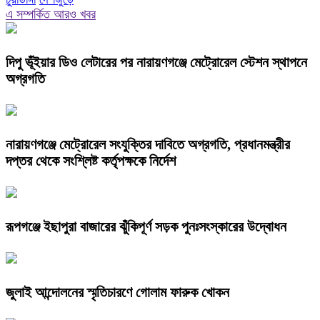
এ সম্পর্কিত আরও খবর
দিপু ভূঁইয়ার ডিও লেটারের পর নারায়ণগঞ্জে মেট্রোরেল স্টেশন স্থাপনে
অগ্রগতি
নারায়ণগঞ্জে মেট্রোরেল সংযুক্তির দাবিতে অগ্রগতি, প্রধানমন্ত্রীর
দপ্তর থেকে সংশ্লিষ্ট কর্তৃপক্ষকে নির্দেশ
রূপগঞ্জে ইছাপুরা বাজারের ঝুঁকিপূর্ণ সড়ক পুনঃসংস্কারের উদ্বোধন
জুলাই আন্দোলনের স্মৃতিচারণে গোলাম ফারুক খোকন