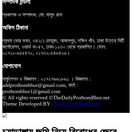
সম্পাদক মন্ডলী
প্রকাশক ও সম্পাদক: মো: মাসুদ রানা
অফিস ঠিকানা
প্রথম ভোর ভবন, ৩৪২/১ চালাবন্দ, আজমপুর, দক্ষিন খাঁন, ঢাকা উত্তর সিটি
কর্পোরেশন, ওয়ার্ড নং-৪৭, ঢাকা-১২৩০ থেকে প্রকাশিত। ফোন:
০১৭১০-৯৫৫৪৭০, ০১৭৩২-৫৪৮৪২৬।
যোগাযোগ
সার্কুলেশন ও বিজ্ঞাপন : ০১৭২৭৬৬১৮৬১ । বিজ্ঞাপন :
addprothombhor@gmail.com, বার্তা :
prothombhor1@gmail.com
© All rights reserved ©TheDailyProthomBhor.net
Theme Developed BY
Classic Soft Tech.com