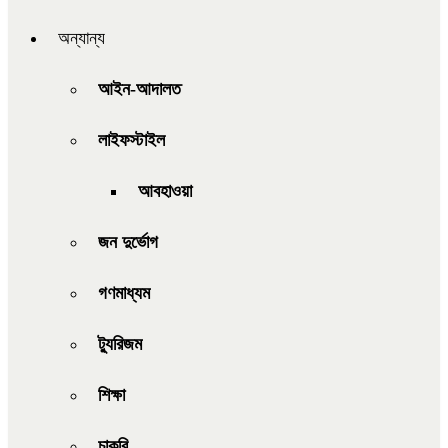
অন্যান্য
আইন-আদালত
লাইফস্টাইল
আবহাওয়া
জন দুর্ভোগ
গণমাধ্যম
ট্যুরিজম
শিক্ষা
চাকরি