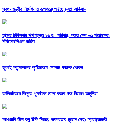
প্রধানমন্ত্রীর নির্দেশনায় রূপগঞ্জে পরিচ্ছন্নতা অভিযান
হামের চিকিৎসায় ঋণগ্রস্ত ৮৯% পরিবার, সঞ্চয় শেষ ৬১ শতাংশের:
বিডিআরসিএস জরিপ
জুলাই আন্দোলনের স্মৃতিচারণে গোলাম ফারুক খোকন
কালিয়াকৈরে ভিক্ষুক পুনর্বাসন লক্ষে বকনা গরু বিতরণ অনুষ্ঠিত
আওয়ামী লীগ শুধু উঁকি দিচ্ছে, তৎপরতার মুরোদ নেই: স্বরাষ্ট্রমন্ত্রী