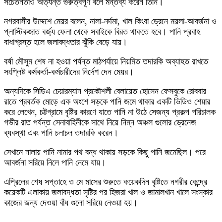
সচেতনতাও অত্যন্ত গুরুত্বপূর্ণ বলে মন্তব্য করেন তিনি।
নগরবাসীর উদ্দেশে মেয়র বলেন, নালা-নর্দমা, খাল কিংবা ড্রেনে ময়লা-আবর্জনা ও
প্লাস্টিকজাত বর্জ্য ফেলা থেকে সবাইকে বিরত থাকতে হবে। পানি প্রবাহ
বাধাগ্রস্ত হলে জলাবদ্ধতার ঝুঁকি বেড়ে যায়।
বর্ষা মৌসুম শেষ না হওয়া পর্যন্ত মাঠপর্যায়ে নিয়মিত তদারকি অব্যাহত রাখতে
সংশ্লিষ্ট কর্মকর্তা-কর্মচারীদের নির্দেশ দেন মেয়র।
অন্যদিকে সিডিএ চেয়ারম্যান প্রকৌশলী বেলায়েত হোসেন ফেসবুকে রোববার
রাতে প্রবর্তক মোড়ে এক অংশে সড়কে পানি জমে থাকার একটি ভিডিও শেয়ার
করে লেখেন, চট্টগ্রামে বৃষ্টির কারণে যাতে পানি না উঠে সেজন্য প্রকল্প পরিচালক
গভীর রাত পর্যন্ত সেনাবাহিনীকে সাথে নিয়ে নিম্ন অঞ্চল গুলোর ড্রেনেজ
ব্যবস্থা এবং পানি চলাচল তদারকি করেন।
সেখানে নালায় পানি নামার পথ বন্ধ থাকায় সড়কে কিছু পানি জমেছিল। পরে
আবর্জনা সরিয়ে নিলে পানি নেমে যায়।
এপ্রিলের শেষ সপ্তাহে ও মে মাসের শুরুতে কয়েকদিন বৃষ্টিতে নগরীর কেন্দ্রে
কয়েকটি এলাকায় জলাবদ্ধতা সৃষ্টির পর হিজরা খাল ও জামালখান খালে সংস্কার
কাজের জন্য দেওয়া বাঁধ গুলো সরিয়ে নেওয়া হয়।