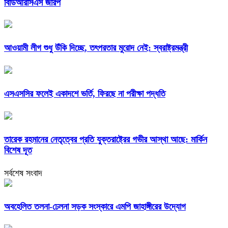
বিডিআরসিএস জরিপ
আওয়ামী লীগ শুধু উঁকি দিচ্ছে, তৎপরতার মুরোদ নেই: স্বরাষ্ট্রমন্ত্রী
এসএসসির ফলেই একাদশে ভর্তি, ফিরছে না পরীক্ষা পদ্ধতি
তারেক রহমানের নেতৃত্বের প্রতি যুক্তরাষ্ট্রের গভীর আস্থা আছে: মার্কিন
বিশেষ দূত
সর্বশেষ সংবাদ
অবহেলিত তলনা-ঢেলনা সড়ক সংস্কারে এমপি জাহাঙ্গীরের উদ্যোগ