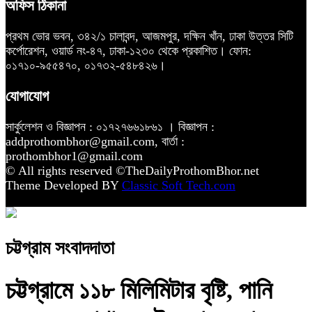
অফিস ঠিকানা
প্রথম ভোর ভবন, ৩৪২/১ চালাবন্দ, আজমপুর, দক্ষিন খাঁন, ঢাকা উত্তর সিটি
কর্পোরেশন, ওয়ার্ড নং-৪৭, ঢাকা-১২৩০ থেকে প্রকাশিত। ফোন:
০১৭১০-৯৫৫৪৭০, ০১৭৩২-৫৪৮৪২৬।
যোগাযোগ
সার্কুলেশন ও বিজ্ঞাপন : ০১৭২৭৬৬১৮৬১ । বিজ্ঞাপন :
addprothombhor@gmail.com, বার্তা :
prothombhor1@gmail.com
© All rights reserved ©TheDailyProthomBhor.net
Theme Developed BY
Classic Soft Tech.com
চট্টগ্রাম সংবাদদাতা
চট্টগ্রামে ১১৮ মিলিমিটার বৃষ্টি, পানি