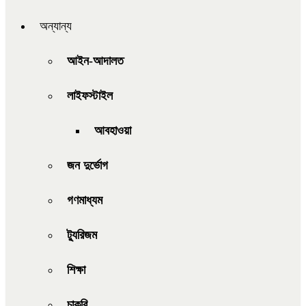
অন্যান্য
আইন-আদালত
লাইফস্টাইল
আবহাওয়া
জন দুর্ভোগ
গণমাধ্যম
ট্যুরিজম
শিক্ষা
চাকরি