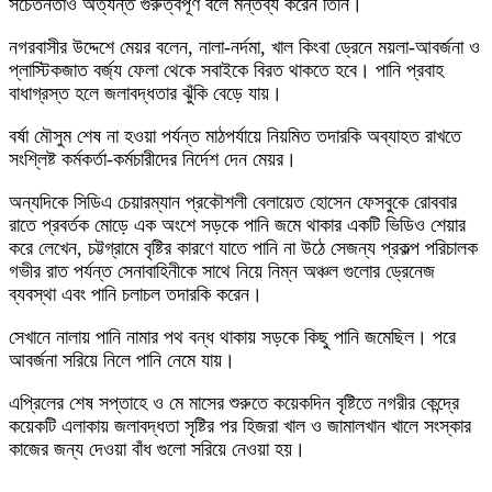
সচেতনতাও অত্যন্ত গুরুত্বপূর্ণ বলে মন্তব্য করেন তিনি।
নগরবাসীর উদ্দেশে মেয়র বলেন, নালা-নর্দমা, খাল কিংবা ড্রেনে ময়লা-আবর্জনা ও
প্লাস্টিকজাত বর্জ্য ফেলা থেকে সবাইকে বিরত থাকতে হবে। পানি প্রবাহ
বাধাগ্রস্ত হলে জলাবদ্ধতার ঝুঁকি বেড়ে যায়।
বর্ষা মৌসুম শেষ না হওয়া পর্যন্ত মাঠপর্যায়ে নিয়মিত তদারকি অব্যাহত রাখতে
সংশ্লিষ্ট কর্মকর্তা-কর্মচারীদের নির্দেশ দেন মেয়র।
অন্যদিকে সিডিএ চেয়ারম্যান প্রকৌশলী বেলায়েত হোসেন ফেসবুকে রোববার
রাতে প্রবর্তক মোড়ে এক অংশে সড়কে পানি জমে থাকার একটি ভিডিও শেয়ার
করে লেখেন, চট্টগ্রামে বৃষ্টির কারণে যাতে পানি না উঠে সেজন্য প্রকল্প পরিচালক
গভীর রাত পর্যন্ত সেনাবাহিনীকে সাথে নিয়ে নিম্ন অঞ্চল গুলোর ড্রেনেজ
ব্যবস্থা এবং পানি চলাচল তদারকি করেন।
সেখানে নালায় পানি নামার পথ বন্ধ থাকায় সড়কে কিছু পানি জমেছিল। পরে
আবর্জনা সরিয়ে নিলে পানি নেমে যায়।
এপ্রিলের শেষ সপ্তাহে ও মে মাসের শুরুতে কয়েকদিন বৃষ্টিতে নগরীর কেন্দ্রে
কয়েকটি এলাকায় জলাবদ্ধতা সৃষ্টির পর হিজরা খাল ও জামালখান খালে সংস্কার
কাজের জন্য দেওয়া বাঁধ গুলো সরিয়ে নেওয়া হয়।