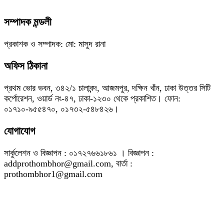
সম্পাদক মন্ডলী
প্রকাশক ও সম্পাদক: মো: মাসুদ রানা
অফিস ঠিকানা
প্রথম ভোর ভবন, ৩৪২/১ চালাবন্দ, আজমপুর, দক্ষিন খাঁন, ঢাকা উত্তর সিটি
কর্পোরেশন, ওয়ার্ড নং-৪৭, ঢাকা-১২৩০ থেকে প্রকাশিত। ফোন:
০১৭১০-৯৫৫৪৭০, ০১৭৩২-৫৪৮৪২৬।
যোগাযোগ
সার্কুলেশন ও বিজ্ঞাপন : ০১৭২৭৬৬১৮৬১ । বিজ্ঞাপন :
addprothombhor@gmail.com, বার্তা :
prothombhor1@gmail.com