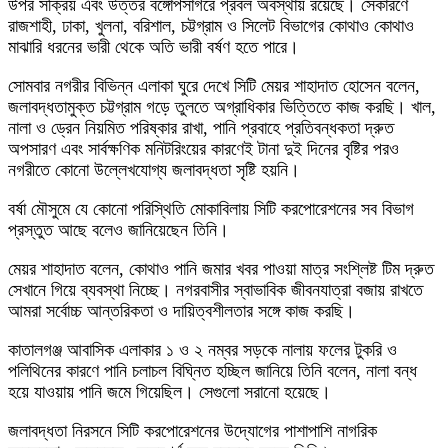
উপর সক্রিয় এবং উত্তর বঙ্গোপসাগরে প্রবল অবস্থায় রয়েছে। সেকারণে
রাজশাহী, ঢাকা, খুলনা, বরিশাল, চট্টগ্রাম ও সিলেট বিভাগের কোথাও কোথাও
মাঝারি ধরনের ভারী থেকে অতি ভারী বর্ষণ হতে পারে।
সোমবার নগরীর বিভিন্ন এলাকা ঘুরে দেখে সিটি মেয়র শাহাদাত হোসেন বলেন,
জলাবদ্ধতামুক্ত চট্টগ্রাম গড়ে তুলতে অগ্রাধিকার ভিত্তিতে কাজ করছি। খাল,
নালা ও ড্রেন নিয়মিত পরিষ্কার রাখা, পানি প্রবাহে প্রতিবন্ধকতা দ্রুত
অপসারণ এবং সার্বক্ষণিক মনিটরিংয়ের কারণেই টানা দুই দিনের বৃষ্টির পরও
নগরীতে কোনো উল্লেখযোগ্য জলাবদ্ধতা সৃষ্টি হয়নি।
বর্ষা মৌসুমে যে কোনো পরিস্থিতি মোকাবিলায় সিটি করপোরেশনের সব বিভাগ
প্রস্তুত আছে বলেও জানিয়েছেন তিনি।
মেয়র শাহাদাত বলেন, কোথাও পানি জমার খবর পাওয়া মাত্র সংশ্লিষ্ট টিম দ্রুত
সেখানে গিয়ে ব্যবস্থা নিচ্ছে। নগরবাসীর স্বাভাবিক জীবনযাত্রা বজায় রাখতে
আমরা সর্বোচ্চ আন্তরিকতা ও দায়িত্বশীলতার সঙ্গে কাজ করছি।
কাতালগঞ্জ আবাসিক এলাকার ১ ও ২ নম্বর সড়কে নালায় ফলের টুকরি ও
পলিথিনের কারণে পানি চলাচল বিঘ্নিত হচ্ছিল জানিয়ে তিনি বলেন, নালা বন্ধ
হয়ে যাওয়ায় পানি জমে গিয়েছিল। সেগুলো সরানো হয়েছে।
জলাবদ্ধতা নিরসনে সিটি করপোরেশনের উদ্যোগের পাশাপাশি নাগরিক