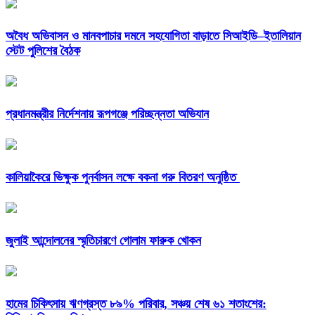
অবৈধ অভিবাসন ও মানবপাচার দমনে সহযোগিতা বাড়াতে সিআইডি–ইতালিয়ান
স্টেট পুলিশের বৈঠক
প্রধানমন্ত্রীর নির্দেশনায় রূপগঞ্জে পরিচ্ছন্নতা অভিযান
কালিয়াকৈরে ভিক্ষুক পুনর্বাসন লক্ষে বকনা গরু বিতরণ অনুষ্ঠিত
জুলাই আন্দোলনের স্মৃতিচারণে গোলাম ফারুক খোকন
হামের চিকিৎসায় ঋণগ্রস্ত ৮৯% পরিবার, সঞ্চয় শেষ ৬১ শতাংশের: