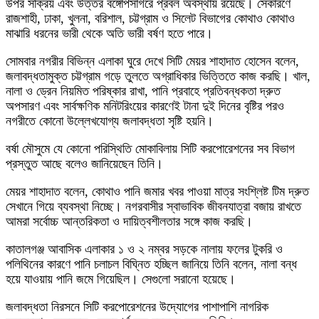
উপর সক্রিয় এবং উত্তর বঙ্গোপসাগরে প্রবল অবস্থায় রয়েছে। সেকারণে
রাজশাহী, ঢাকা, খুলনা, বরিশাল, চট্টগ্রাম ও সিলেট বিভাগের কোথাও কোথাও
মাঝারি ধরনের ভারী থেকে অতি ভারী বর্ষণ হতে পারে।
সোমবার নগরীর বিভিন্ন এলাকা ঘুরে দেখে সিটি মেয়র শাহাদাত হোসেন বলেন,
জলাবদ্ধতামুক্ত চট্টগ্রাম গড়ে তুলতে অগ্রাধিকার ভিত্তিতে কাজ করছি। খাল,
নালা ও ড্রেন নিয়মিত পরিষ্কার রাখা, পানি প্রবাহে প্রতিবন্ধকতা দ্রুত
অপসারণ এবং সার্বক্ষণিক মনিটরিংয়ের কারণেই টানা দুই দিনের বৃষ্টির পরও
নগরীতে কোনো উল্লেখযোগ্য জলাবদ্ধতা সৃষ্টি হয়নি।
বর্ষা মৌসুমে যে কোনো পরিস্থিতি মোকাবিলায় সিটি করপোরেশনের সব বিভাগ
প্রস্তুত আছে বলেও জানিয়েছেন তিনি।
মেয়র শাহাদাত বলেন, কোথাও পানি জমার খবর পাওয়া মাত্র সংশ্লিষ্ট টিম দ্রুত
সেখানে গিয়ে ব্যবস্থা নিচ্ছে। নগরবাসীর স্বাভাবিক জীবনযাত্রা বজায় রাখতে
আমরা সর্বোচ্চ আন্তরিকতা ও দায়িত্বশীলতার সঙ্গে কাজ করছি।
কাতালগঞ্জ আবাসিক এলাকার ১ ও ২ নম্বর সড়কে নালায় ফলের টুকরি ও
পলিথিনের কারণে পানি চলাচল বিঘ্নিত হচ্ছিল জানিয়ে তিনি বলেন, নালা বন্ধ
হয়ে যাওয়ায় পানি জমে গিয়েছিল। সেগুলো সরানো হয়েছে।
জলাবদ্ধতা নিরসনে সিটি করপোরেশনের উদ্যোগের পাশাপাশি নাগরিক