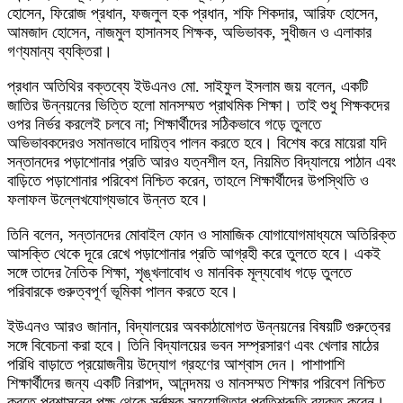
হোসেন, ফিরোজ প্রধান, ফজলুল হক প্রধান, শফি শিকদার, আরিফ হোসেন,
আমজাদ হোসেন, নাজমুল হাসানসহ শিক্ষক, অভিভাবক, সুধীজন ও এলাকার
গণ্যমান্য ব্যক্তিরা।
প্রধান অতিথির বক্তব্যে ইউএনও মো. সাইফুল ইসলাম জয় বলেন, একটি
জাতির উন্নয়নের ভিত্তি হলো মানসম্মত প্রাথমিক শিক্ষা। তাই শুধু শিক্ষকদের
ওপর নির্ভর করলেই চলবে না; শিক্ষার্থীদের সঠিকভাবে গড়ে তুলতে
অভিভাবকদেরও সমানভাবে দায়িত্ব পালন করতে হবে। বিশেষ করে মায়েরা যদি
সন্তানদের পড়াশোনার প্রতি আরও যত্নশীল হন, নিয়মিত বিদ্যালয়ে পাঠান এবং
বাড়িতে পড়াশোনার পরিবেশ নিশ্চিত করেন, তাহলে শিক্ষার্থীদের উপস্থিতি ও
ফলাফল উল্লেখযোগ্যভাবে উন্নত হবে।
তিনি বলেন, সন্তানদের মোবাইল ফোন ও সামাজিক যোগাযোগমাধ্যমে অতিরিক্ত
আসক্তি থেকে দূরে রেখে পড়াশোনার প্রতি আগ্রহী করে তুলতে হবে। একই
সঙ্গে তাদের নৈতিক শিক্ষা, শৃঙ্খলাবোধ ও মানবিক মূল্যবোধ গড়ে তুলতে
পরিবারকে গুরুত্বপূর্ণ ভূমিকা পালন করতে হবে।
ইউএনও আরও জানান, বিদ্যালয়ের অবকাঠামোগত উন্নয়নের বিষয়টি গুরুত্বের
সঙ্গে বিবেচনা করা হবে। তিনি বিদ্যালয়ের ভবন সম্প্রসারণ এবং খেলার মাঠের
পরিধি বাড়াতে প্রয়োজনীয় উদ্যোগ গ্রহণের আশ্বাস দেন। পাশাপাশি
শিক্ষার্থীদের জন্য একটি নিরাপদ, আনন্দময় ও মানসম্মত শিক্ষার পরিবেশ নিশ্চিত
করতে প্রশাসনের পক্ষ থেকে সর্বাত্মক সহযোগিতার প্রতিশ্রুতি ব্যক্ত করেন।