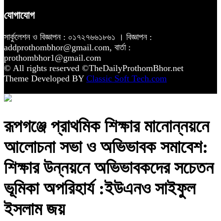
যোগাযোগ
সার্কুলেশন ও বিজ্ঞাপন : ০১৭২৭৬৬১৮৬১ । বিজ্ঞাপন :
addprothombhor@gmail.com, বার্তা :
prothombhor1@gmail.com
© All rights reserved ©TheDailyProthomBhor.net
Theme Developed BY
Classic Soft Tech.com
রূপগঞ্জে প্রাথমিক শিক্ষার মানোন্নয়নে
আলোচনা সভা ও অভিভাবক সমাবেশ:
শিক্ষার উন্নয়নে অভিভাবকদের সচেতন
ভূমিকা অপরিহার্য :ইউএনও সাইফুল
ইসলাম জয়