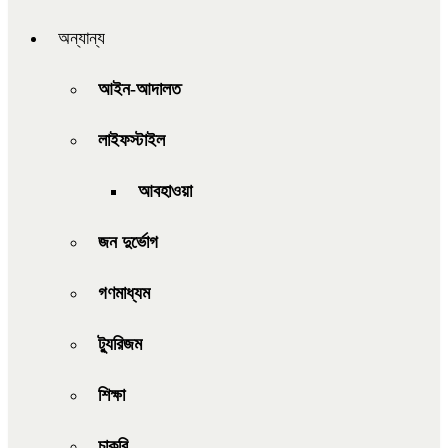
অন্যান্য
আইন-আদালত
লাইফস্টাইল
আবহাওয়া
জন দুর্ভোগ
গণমাধ্যম
ট্যুরিজম
শিক্ষা
চাকরি