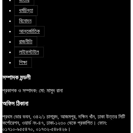
ধর্মচিন্তা
বিনোদন
আন্তর্জাতিক
রাজনীতি
লাইফস্টাইল
শিক্ষা
সম্পাদক মন্ডলী
প্রকাশক ও সম্পাদক: মো: মাসুদ রানা
অফিস ঠিকানা
প্রথম ভোর ভবন, ৩৪২/১ চালাবন্দ, আজমপুর, দক্ষিন খাঁন, ঢাকা উত্তর সিটি
কর্পোরেশন, ওয়ার্ড নং-৪৭, ঢাকা-১২৩০ থেকে প্রকাশিত। ফোন:
০১৭১০-৯৫৫৪৭০, ০১৭৩২-৫৪৮৪২৬।