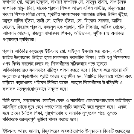
সভাপতি মো. আব্দুল হান্নান, সাধারণ সম্পাদক মো. মাহবুব হাসান, সাংগঠনিক
সম্পাদক মামুন মিয়া, সাবেক প্রধান শিক্ষক আব্দুল হাকিম মাস্টার, বিদ্যালয়ের
প্রধান শিক্ষক মনিরা বেগম, স্থানীয় সমাজসেবক আলহাজ রফিজ উদ্দিন ভূঁইয়া,
আব্দুল হালিম ভূঁইয়া, হাজী মো. হানিফ ভূঁইয়া, মো. ফিরোজ সরকার, আমির
হোসেন, ফিরোজ প্রধান, ফজলুল হক প্রধান, শফি শিকদার, আরিফ হোসেন,
আমজাদ হোসেন, নাজমুল হাসানসহ শিক্ষক, অভিভাবক, সুধীজন ও এলাকার
গণ্যমান্য ব্যক্তিরা।
প্রধান অতিথির বক্তব্যে ইউএনও মো. সাইফুল ইসলাম জয় বলেন, একটি
জাতির উন্নয়নের ভিত্তি হলো মানসম্মত প্রাথমিক শিক্ষা। তাই শুধু শিক্ষকদের
ওপর নির্ভর করলেই চলবে না; শিক্ষার্থীদের সঠিকভাবে গড়ে তুলতে
অভিভাবকদেরও সমানভাবে দায়িত্ব পালন করতে হবে। বিশেষ করে মায়েরা যদি
সন্তানদের পড়াশোনার প্রতি আরও যত্নশীল হন, নিয়মিত বিদ্যালয়ে পাঠান এবং
বাড়িতে পড়াশোনার পরিবেশ নিশ্চিত করেন, তাহলে শিক্ষার্থীদের উপস্থিতি ও
ফলাফল উল্লেখযোগ্যভাবে উন্নত হবে।
তিনি বলেন, সন্তানদের মোবাইল ফোন ও সামাজিক যোগাযোগমাধ্যমে অতিরিক্ত
আসক্তি থেকে দূরে রেখে পড়াশোনার প্রতি আগ্রহী করে তুলতে হবে। একই
সঙ্গে তাদের নৈতিক শিক্ষা, শৃঙ্খলাবোধ ও মানবিক মূল্যবোধ গড়ে তুলতে
পরিবারকে গুরুত্বপূর্ণ ভূমিকা পালন করতে হবে।
ইউএনও আরও জানান, বিদ্যালয়ের অবকাঠামোগত উন্নয়নের বিষয়টি গুরুত্বের