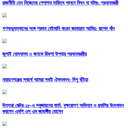
রাজনীতি যেন নিজেদের পেশাগত দায়িত্ব পালনে বিঘ্ন না ঘটায়: প্রধানমন্ত্রী
গণঅভ্যুত্থানের সঙ্গে প্রথম বেইমানি করেন জামায়াত আমির: রাশেদ খাঁন
জুলাই যোদ্ধাসহ ৩ জনকে রিকশা উপহার প্রধানমন্ত্রীর
নারায়ণগঞ্জের স্বার্থে আমরা সবাই ঐক্যবদ্ধ: দিপু ভূঁইয়া
উত্তরা সেক্টর-১৮-এ সবুজায়নের বার্তা, বৃক্ষরোপণ অভিযান ও র‍্যালির উদ্বোধন
করলেন এমপি এস এম জাহাঙ্গীর হোসেন