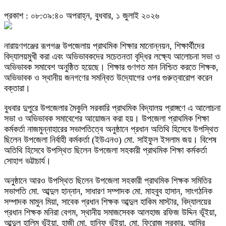
প্রকাশ : ০৮:৩৯:৪০ অপরাহ্ন, বুধবার, ১ জুলাই ২০২৬
নারায়ণগঞ্জের রূপগঞ্জ উপজেলায় প্রাথমিক শিক্ষার মানোন্নয়ন, শিক্ষার্থীদের
বিদ্যালয়মুখী করা এবং অভিভাবকদের সচেতনতা বৃদ্ধির লক্ষ্যে আলোচনা সভা ও
অভিভাবক সমাবেশ অনুষ্ঠিত হয়েছে। শিক্ষার গুণগত মান নিশ্চিত করতে শিক্ষক,
অভিভাবক ও স্থানীয় জনগণের সমন্বিত উদ্যোগের ওপর গুরুত্বারোপ করেন
বক্তারা।
বুধবার দুপুরে উপজেলার মৈকুলি সরকারি প্রাথমিক বিদ্যালয় প্রাঙ্গণে এ আলোচনা
সভা ও অভিভাবক সমাবেশের আয়োজন করা হয়। উপজেলা প্রাথমিক শিক্ষা
কর্মকর্তা নাজমুন্নাহারের সভাপতিত্বে অনুষ্ঠানে প্রধান অতিথি হিসেবে উপস্থিত
ছিলেন উপজেলা নির্বাহী কর্মকর্তা (ইউএনও) মো. সাইফুল ইসলাম জয়। বিশেষ
অতিথি হিসেবে উপস্থিত ছিলেন উপজেলা সহকারী প্রাথমিক শিক্ষা কর্মকর্তা
সোহাগ ভট্টাচার্য।
অনুষ্ঠানে আরও উপস্থিত ছিলেন উপজেলা সহকারী প্রাথমিক শিক্ষক সমিতির
সভাপতি মো. আব্দুল হান্নান, সাধারণ সম্পাদক মো. মাহবুব হাসান, সাংগঠনিক
সম্পাদক মামুন মিয়া, সাবেক প্রধান শিক্ষক আব্দুল হাকিম মাস্টার, বিদ্যালয়ের
প্রধান শিক্ষক মনিরা বেগম, স্থানীয় সমাজসেবক আলহাজ রফিজ উদ্দিন ভূঁইয়া,
আব্দুল হালিম ভূঁইয়া, হাজী মো. হানিফ ভূঁইয়া, মো. ফিরোজ সরকার, আমির