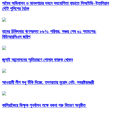
অবৈধ অভিবাসন ও মানবপাচার দমনে সহযোগিতা বাড়াতে সিআইডি–ইতালিয়ান
স্টেট পুলিশের বৈঠক
হামের চিকিৎসায় ঋণগ্রস্ত ৮৯% পরিবার, সঞ্চয় শেষ ৬১ শতাংশের:
বিডিআরসিএস জরিপ
জুলাই আন্দোলনের স্মৃতিচারণে গোলাম ফারুক খোকন
আওয়ামী লীগ শুধু উঁকি দিচ্ছে, তৎপরতার মুরোদ নেই: স্বরাষ্ট্রমন্ত্রী
কালিয়াকৈরে ভিক্ষুক পুনর্বাসন লক্ষে বকনা গরু বিতরণ অনুষ্ঠিত