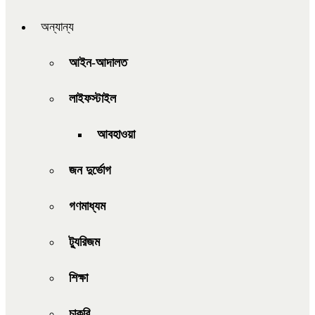
অন্যান্য
আইন-আদালত
লাইফস্টাইল
আবহাওয়া
জন দুর্ভোগ
গণমাধ্যম
ট্যুরিজম
শিক্ষা
চাকরি