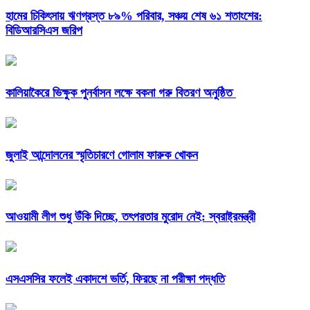
হামের চিকিৎসায় ঋণগ্রস্ত ৮৯% পরিবার, সঞ্চয় শেষ ৬১ শতাংশের:
বিডিআরসিএস জরিপ
কালিয়াকৈরে ভিক্ষুক পুনর্বাসন লক্ষে বকনা গরু বিতরণ অনুষ্ঠিত
জুলাই আন্দোলনের স্মৃতিচারণে গোলাম ফারুক খোকন
আওয়ামী লীগ শুধু উঁকি দিচ্ছে, তৎপরতার মুরোদ নেই: স্বরাষ্ট্রমন্ত্রী
এসএসসির ফলেই একাদশে ভর্তি, ফিরছে না পরীক্ষা পদ্ধতি