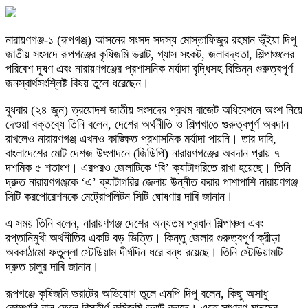
নারায়ণগঞ্জ-১ (রূপগঞ্জ) আসনের সংসদ সদস্য মোস্তাফিজুর রহমান ভূঁইয়া দিপু
জাতীয় সংসদে রূপগঞ্জের কৃষিজমি ভরাট, গ্যাস সংকট, জলাবদ্ধতা, শিল্পাঞ্চলের
পরিবেশ দূষণ এবং নারায়ণগঞ্জের প্রশাসনিক মর্যাদা বৃদ্ধিসহ বিভিন্ন গুরুত্বপূর্ণ
জনস্বার্থসংশ্লিষ্ট বিষয় তুলে ধরেছেন।
বুধবার (২৪ জুন) ত্রয়োদশ জাতীয় সংসদের প্রথম বাজেট অধিবেশনে অংশ নিয়ে
দেওয়া বক্তব্যে তিনি বলেন, দেশের অর্থনীতি ও শিল্পখাতে গুরুত্বপূর্ণ অবদান
রাখলেও নারায়ণগঞ্জ এখনও কাঙ্ক্ষিত প্রশাসনিক মর্যাদা পায়নি। তার দাবি,
বাংলাদেশের মোট দেশজ উৎপাদনে (জিডিপি) নারায়ণগঞ্জের অবদান প্রায় ৭
দশমিক ৫ শতাংশ। এরপরও জেলাটিকে ‘বি’ ক্যাটাগরিতে রাখা হয়েছে। তিনি
দ্রুত নারায়ণগঞ্জকে ‘এ’ ক্যাটাগরির জেলায় উন্নীত করার পাশাপাশি নারায়ণগঞ্জ
সিটি করপোরেশনকে মেট্রোপলিটন সিটি ঘোষণার দাবি জানান।
এ সময় তিনি বলেন, নারায়ণগঞ্জ দেশের অন্যতম প্রধান শিল্পাঞ্চল এবং
রপ্তানিমুখী অর্থনীতির একটি বড় ভিত্তি। কিন্তু জেলার গুরুত্বপূর্ণ ক্রীড়া
অবকাঠামো ফতুল্লা স্টেডিয়াম দীর্ঘদিন ধরে বন্ধ রয়েছে। তিনি স্টেডিয়ামটি
দ্রুত চালুর দাবি জানান।
রূপগঞ্জে কৃষিজমি ভরাটের অভিযোগ তুলে এমপি দিপু বলেন, কিছু অসাধু