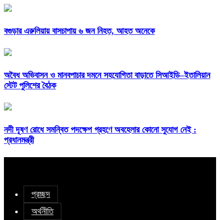
বগুড়ার এরুলিয়ায় বাসচাপায় ৬ জন নিহত, আহত অনেকে
অবৈধ অভিবাসন ও মানবপাচার দমনে সহযোগিতা বাড়াতে সিআইডি–ইতালিয়ান
স্টেট পুলিশের বৈঠক
নদী দূষণ রোধে সমন্বিত পদক্ষেপ গ্রহণে অবহেলার কোনো সুযোগ নেই :
প্রধানমন্ত্রী
প্রচ্ছদ
অর্থনীতি