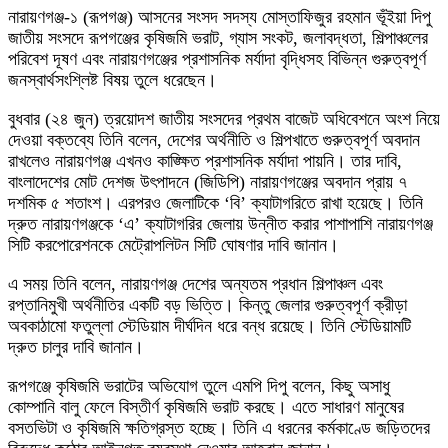
নারায়ণগঞ্জ-১ (রূপগঞ্জ) আসনের সংসদ সদস্য মোস্তাফিজুর রহমান ভূঁইয়া দিপু
জাতীয় সংসদে রূপগঞ্জের কৃষিজমি ভরাট, গ্যাস সংকট, জলাবদ্ধতা, শিল্পাঞ্চলের
পরিবেশ দূষণ এবং নারায়ণগঞ্জের প্রশাসনিক মর্যাদা বৃদ্ধিসহ বিভিন্ন গুরুত্বপূর্ণ
জনস্বার্থসংশ্লিষ্ট বিষয় তুলে ধরেছেন।
বুধবার (২৪ জুন) ত্রয়োদশ জাতীয় সংসদের প্রথম বাজেট অধিবেশনে অংশ নিয়ে
দেওয়া বক্তব্যে তিনি বলেন, দেশের অর্থনীতি ও শিল্পখাতে গুরুত্বপূর্ণ অবদান
রাখলেও নারায়ণগঞ্জ এখনও কাঙ্ক্ষিত প্রশাসনিক মর্যাদা পায়নি। তার দাবি,
বাংলাদেশের মোট দেশজ উৎপাদনে (জিডিপি) নারায়ণগঞ্জের অবদান প্রায় ৭
দশমিক ৫ শতাংশ। এরপরও জেলাটিকে ‘বি’ ক্যাটাগরিতে রাখা হয়েছে। তিনি
দ্রুত নারায়ণগঞ্জকে ‘এ’ ক্যাটাগরির জেলায় উন্নীত করার পাশাপাশি নারায়ণগঞ্জ
সিটি করপোরেশনকে মেট্রোপলিটন সিটি ঘোষণার দাবি জানান।
এ সময় তিনি বলেন, নারায়ণগঞ্জ দেশের অন্যতম প্রধান শিল্পাঞ্চল এবং
রপ্তানিমুখী অর্থনীতির একটি বড় ভিত্তি। কিন্তু জেলার গুরুত্বপূর্ণ ক্রীড়া
অবকাঠামো ফতুল্লা স্টেডিয়াম দীর্ঘদিন ধরে বন্ধ রয়েছে। তিনি স্টেডিয়ামটি
দ্রুত চালুর দাবি জানান।
রূপগঞ্জে কৃষিজমি ভরাটের অভিযোগ তুলে এমপি দিপু বলেন, কিছু অসাধু
কোম্পানি বালু ফেলে বিস্তীর্ণ কৃষিজমি ভরাট করছে। এতে সাধারণ মানুষের
বসতভিটা ও কৃষিজমি ক্ষতিগ্রস্ত হচ্ছে। তিনি এ ধরনের কর্মকাণ্ডে জড়িতদের