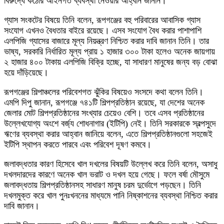
বিরুদ্ধে কঠোর আইনগত ব্যবস্থা নেওয়ার আহ্বান জানান।
গ্যাস সংকটের বিষয়ে তিনি বলেন, রূপগঞ্জের বহু পরিবারের আবাসিক গ্যাস
সংযোগ এখনও বৈধতার বাইরে রয়েছে। এসব সংযোগ বৈধ করার পাশাপাশি
এলপিজি গ্যাসের বাজারে মূল্য নিয়ন্ত্রণ নিশ্চিত করার দাবি জানান তিনি। তার
ভাষ্য, সরকারি নির্ধারিত মূল্য প্রায় ১ হাজার ৩০০ টাকা হলেও অনেক জায়গায়
২ হাজার ৪০০ টাকায় এলপিজি বিক্রি হচ্ছে, যা সাধারণ মানুষের জন্য বড় বোঝা
হয়ে দাঁড়িয়েছে।
রূপগঞ্জের শিল্পাঞ্চলের পরিবেশগত ঝুঁকির বিষয়েও সংসদে কথা বলেন তিনি।
এমপি দিপু জানান, রূপগঞ্জে ৭৪১টি শিল্পপ্রতিষ্ঠান রয়েছে, যা দেশের অনেক
জেলার মোট শিল্পপ্রতিষ্ঠানের সংখ্যার চেয়েও বেশি। তবে এসব প্রতিষ্ঠানের
উল্লেখযোগ্য অংশে বর্জ্য শোধনাগার (ইটিপি) নেই। তিনি সরকারকে স্বল্পসুদে
ঋণের ব্যবস্থা করার আহ্বান জানিয়ে বলেন, এতে শিল্পপ্রতিষ্ঠানগুলো সহজেই
ইটিপি স্থাপন করতে পারবে এবং পরিবেশ দূষণ কমবে।
জলাবদ্ধতার কারণ হিসেবে খাল দখলের বিষয়টি উল্লেখ করে তিনি বলেন, অসাধু
দখলদারদের কারণে অনেক খাল ভরাট ও দখল হয়ে গেছে। ফলে বর্ষা মৌসুমে
জলাবদ্ধতায় শিল্পপ্রতিষ্ঠানসহ সাধারণ মানুষ চরম দুর্ভোগে পড়ছেন। তিনি
দখলমুক্ত করে খাল পুনঃখননের মাধ্যমে পানি নিষ্কাশনের ব্যবস্থা নিশ্চিত করার
দাবি জানান।