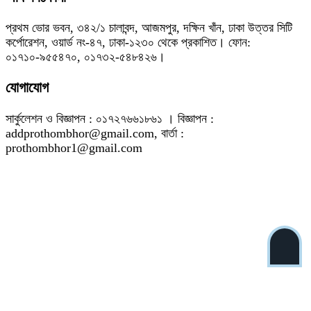
প্রথম ভোর ভবন, ৩৪২/১ চালাবন্দ, আজমপুর, দক্ষিন খাঁন, ঢাকা উত্তর সিটি
কর্পোরেশন, ওয়ার্ড নং-৪৭, ঢাকা-১২৩০ থেকে প্রকাশিত। ফোন:
০১৭১০-৯৫৫৪৭০, ০১৭৩২-৫৪৮৪২৬।
যোগাযোগ
সার্কুলেশন ও বিজ্ঞাপন : ০১৭২৭৬৬১৮৬১ । বিজ্ঞাপন :
addprothombhor@gmail.com, বার্তা :
prothombhor1@gmail.com