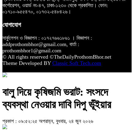
কর্পোরেশন, ওয়ার্ড নং-৪৭, ঢাকা-১২৩০ থেকে প্রকাশিত। ফোন:
০১৭১০-৯৫৫৪৭০, ০১৭৩২-৫৪৮৪২৬।
যোগাযোগ
সার্কুলেশন ও বিজ্ঞাপন : ০১৭২৭৬৬১৮৬১ । বিজ্ঞাপন :
addprothombhor@gmail.com, বার্তা :
prothombhor1@gmail.com
© All rights reserved ©TheDailyProthomBhor.net
Theme Developed BY
Classic Soft Tech.com
বালু দিয়ে কৃষিজমি ভরাট: সংসদে
ব্যবস্থা নেওয়ার দাবি দিপু ভূঁইয়ার
প্রকাশ : ০৯:৫২:২৫ অপরাহ্ন, বুধবার, ২৪ জুন ২০২৬