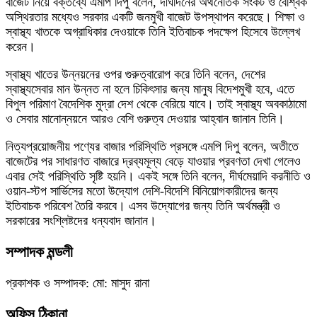
বাজেট নিয়ে বক্তব্যে এমপি দিপু বলেন, দীর্ঘদিনের অর্থনৈতিক সংকট ও বৈশ্বিক
অস্থিরতার মধ্যেও সরকার একটি জনমুখী বাজেট উপস্থাপন করেছে। শিক্ষা ও
স্বাস্থ্য খাতকে অগ্রাধিকার দেওয়াকে তিনি ইতিবাচক পদক্ষেপ হিসেবে উল্লেখ
করেন।
স্বাস্থ্য খাতের উন্নয়নের ওপর গুরুত্বারোপ করে তিনি বলেন, দেশের
স্বাস্থ্যসেবার মান উন্নত না হলে চিকিৎসার জন্য মানুষ বিদেশমুখী হবে, এতে
বিপুল পরিমাণ বৈদেশিক মুদ্রা দেশ থেকে বেরিয়ে যাবে। তাই স্বাস্থ্য অবকাঠামো
ও সেবার মানোন্নয়নে আরও বেশি গুরুত্ব দেওয়ার আহ্বান জানান তিনি।
নিত্যপ্রয়োজনীয় পণ্যের বাজার পরিস্থিতি প্রসঙ্গে এমপি দিপু বলেন, অতীতে
বাজেটের পর সাধারণত বাজারে দ্রব্যমূল্য বেড়ে যাওয়ার প্রবণতা দেখা গেলেও
এবার সেই পরিস্থিতি সৃষ্টি হয়নি। একই সঙ্গে তিনি বলেন, দীর্ঘমেয়াদি করনীতি ও
ওয়ান-স্টপ সার্ভিসের মতো উদ্যোগ দেশি-বিদেশি বিনিয়োগকারীদের জন্য
ইতিবাচক পরিবেশ তৈরি করবে। এসব উদ্যোগের জন্য তিনি অর্থমন্ত্রী ও
সরকারের সংশ্লিষ্টদের ধন্যবাদ জানান।
সম্পাদক মন্ডলী
প্রকাশক ও সম্পাদক: মো: মাসুদ রানা
অফিস ঠিকানা