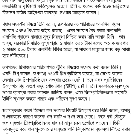
কোম্পানি বালু ফেলে বিস্তীর্ণ কৃষিজমি ভরাট করছে। এতে সাধারণ মানুষের
বসতভিটা ও কৃষিজমি ক্ষতিগ্রস্ত হচ্ছে। তিনি এ ধরনের কর্মকাণ্ডে জড়িতদের
বিরুদ্ধে কঠোর আইনগত ব্যবস্থা নেওয়ার আহ্বান জানান।
গ্যাস সংকটের বিষয়ে তিনি বলেন, রূপগঞ্জের বহু পরিবারের আবাসিক গ্যাস
সংযোগ এখনও বৈধতার বাইরে রয়েছে। এসব সংযোগ বৈধ করার পাশাপাশি
এলপিজি গ্যাসের বাজারে মূল্য নিয়ন্ত্রণ নিশ্চিত করার দাবি জানান তিনি। তার
ভাষ্য, সরকারি নির্ধারিত মূল্য প্রায় ১ হাজার ৩০০ টাকা হলেও অনেক জায়গায়
২ হাজার ৪০০ টাকায় এলপিজি বিক্রি হচ্ছে, যা সাধারণ মানুষের জন্য বড় বোঝা
হয়ে দাঁড়িয়েছে।
রূপগঞ্জের শিল্পাঞ্চলের পরিবেশগত ঝুঁকির বিষয়েও সংসদে কথা বলেন তিনি।
এমপি দিপু জানান, রূপগঞ্জে ৭৪১টি শিল্পপ্রতিষ্ঠান রয়েছে, যা দেশের অনেক
জেলার মোট শিল্পপ্রতিষ্ঠানের সংখ্যার চেয়েও বেশি। তবে এসব প্রতিষ্ঠানের
উল্লেখযোগ্য অংশে বর্জ্য শোধনাগার (ইটিপি) নেই। তিনি সরকারকে স্বল্পসুদে
ঋণের ব্যবস্থা করার আহ্বান জানিয়ে বলেন, এতে শিল্পপ্রতিষ্ঠানগুলো সহজেই
ইটিপি স্থাপন করতে পারবে এবং পরিবেশ দূষণ কমবে।
জলাবদ্ধতার কারণ হিসেবে খাল দখলের বিষয়টি উল্লেখ করে তিনি বলেন, অসাধু
দখলদারদের কারণে অনেক খাল ভরাট ও দখল হয়ে গেছে। ফলে বর্ষা মৌসুমে
জলাবদ্ধতায় শিল্পপ্রতিষ্ঠানসহ সাধারণ মানুষ চরম দুর্ভোগে পড়ছেন। তিনি
দখলমুক্ত করে খাল পুনঃখননের মাধ্যমে পানি নিষ্কাশনের ব্যবস্থা নিশ্চিত করার