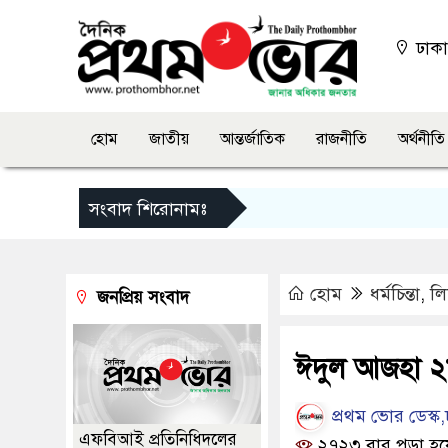
ঢাক
হোম
জাতীয়
আন্তর্জাতিক
রাজনীতি
অর্থনীতি
সংবাদ শিরোনামঃ
হোম
ধর্মচিন্তা
,
ল
জনপ্রিয় সংবাদ
ঈদুল আজহা ২
প্রথম ভোর ডেস্ক,
এফবিআই প্রতিনিধিদলের
২৭২৩ বার পড়া হয়