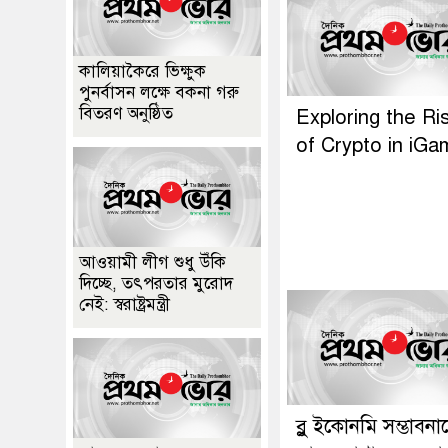
কালিয়াকৈরে ভিক্ষুক
পুনর্বাসন লক্ষে বকনা গরু
বিতরণ অনুষ্ঠিত
Exploring the Ri
of Crypto in iGa
আওয়ামী লীগ শুধু উঁকি
দিচ্ছে, তৎপরতার মুরোদ
নেই: স্বরাষ্ট্রমন্ত্রী
ব্লু ইকোনমি সম্ভাবনা