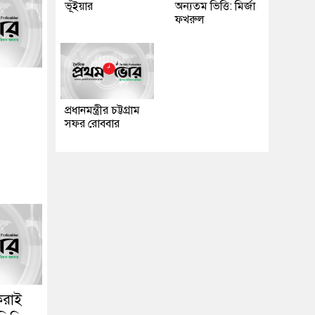
ভূঁইয়ার
অন্যতম ভিত্তি: মির্জা
ফখরুল
প্রধানমন্ত্রীর চট্টগ্রাম
সফর রোববার
করাই