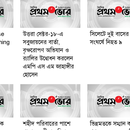
se
উত্তরা সেক্টর-১৮-এ
সিলেটে দুই বাসের
ming
সবুজায়নের বার্তা,
সংঘর্ষে নিহত ৯
বৃক্ষরোপণ অভিযান ও
র‍্যালির উদ্বোধন করলেন
এমপি এস এম জাহাঙ্গীর
হোসেন
কে
শহীদ পরিবারের পাশে
ভিন্নমতকে সম্মান 