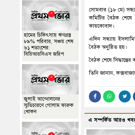
সোমবার (১৮ মে) সন্ধ
কমিটির বৈঠক শেষে এই
কায়কোবাদ।
হামের চিকিৎসায় ঋণগ্রস্ত
এদিন সন্ধ্যায় ইসলাম
৮৯% পরিবার, সঞ্চয় শেষ
বৈঠক অনুষ্ঠিত হয়।
৬১ শতাংশের:
বিডিআরসিএস জরিপ
বৈঠক শেষে সিদ্ধান্তের
তিনি জানান, কক্সবাজ
জুলাই আন্দোলনের
স্মৃতিচারণে গোলাম ফারুক
খোকন
এ সম্পর্কিত আরও খব