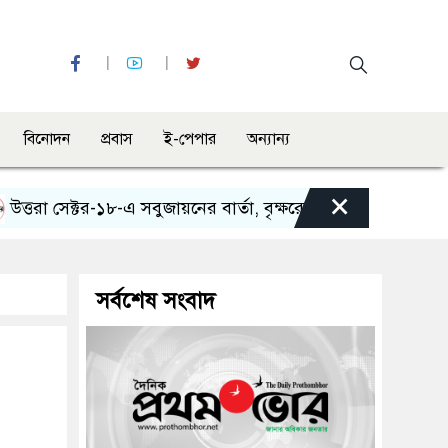
বিনোদন
প্রবাস
ই-পেপার
অন্যান্য
×
রা সেক্টর-১৮-এ সবুজায়নের বার্তা, বৃক্ষরোপণ অভিযান ও র‍্যালির
সর্বশেষ সংবাদ