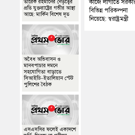
কাজে লাগাতে সরকা
তারেক রহমানের নেতৃত্বের
প্রতি যুক্তরাষ্ট্রের গভীর আস্থা
বিভিন্ন পরিকল্পনা
আছে: মার্কিন বিশেষ দূত
নিয়েছে: স্বরাষ্ট্রমন্ত্রী
অবৈধ অভিবাসন ও
মানবপাচার দমনে
সহযোগিতা বাড়াতে
সিআইডি–ইতালিয়ান স্টেট
পুলিশের বৈঠক
এসএসসির ফলেই একাদশে