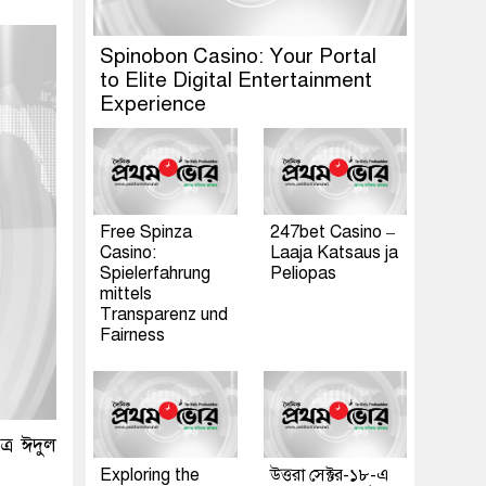
Spinobon Casino: Your Portal
to Elite Digital Entertainment
Experience
Free Spinza
247bet Casino –
Casino:
Laaja Katsaus ja
Spielerfahrung
Peliopas
mittels
Transparenz und
Fairness
্র ঈদুল
Exploring the
উত্তরা সেক্টর-১৮-এ