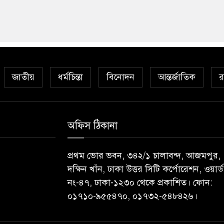
জাতীয়
ধর্মচিন্তা
বিনোদন
আন্তর্জাতিক
র
অফিস ঠিকানা
প্রথম ভোর ভবন, ৩৪২/১ চালাবন্দ, আজমপুর,
দক্ষিন খাঁন, ঢাকা উত্তর সিটি কর্পোরেশন, ওয়ার্ড
নং-৪৭, ঢাকা-১২৩০ থেকে প্রকাশিত। ফোন:
০১৭১০-৯৫৫৪৭০, ০১৭৩২-৫৪৮৪২৬।