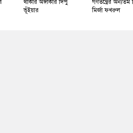
র
থাকার অঙ্গীকার দিপু
গণতন্ত্রের অন্যতম ভ
ভূঁইয়ার
মির্জা ফখরুল