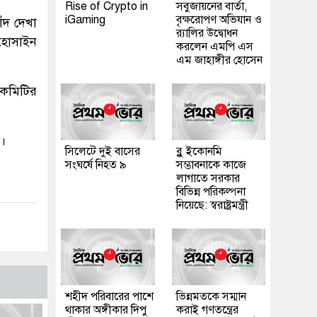
Rise of Crypto in
সবুজায়নের বার্তা,
iGaming
বৃক্ষরোপণ অভিযান ও
ঁদ দেখা
র‍্যালির উদ্বোধন
 হোসাইন
করলেন এমপি এস
এম জাহাঙ্গীর হোসেন
 কমিটির
দ।
সিলেটে দুই বাসের
ব্লু ইকোনমি
সংঘর্ষে নিহত ৯
সম্ভাবনাকে কাজে
লাগাতে সরকার
বিভিন্ন পরিকল্পনা
নিয়েছে: স্বরাষ্ট্রমন্ত্রী
শহীদ পরিবারের পাশে
ভিন্নমতকে সম্মান
থাকার অঙ্গীকার দিপু
করাই গণতন্ত্রের