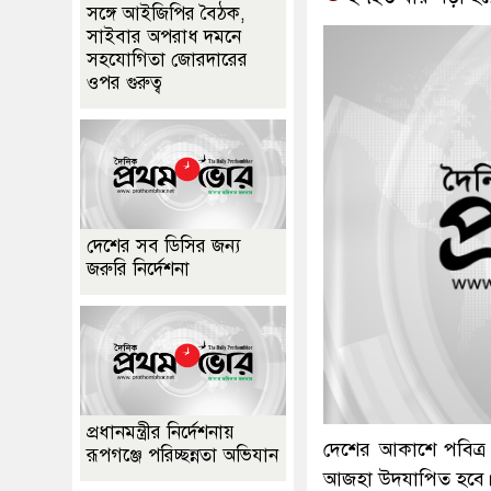
সঙ্গে আইজিপির বৈঠক,
সাইবার অপরাধ দমনে
সহযোগিতা জোরদারের
ওপর গুরুত্ব
দেশের সব ডিসির জন্য
জরুরি নির্দেশনা
প্রধানমন্ত্রীর নির্দেশনায়
দেশের আকাশে পবিত্র
রূপগঞ্জে পরিচ্ছন্নতা অভিযান
আজহা উদযাপিত হবে