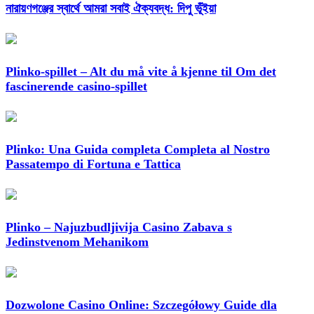
নারায়ণগঞ্জের স্বার্থে আমরা সবাই ঐক্যবদ্ধ: দিপু ভূঁইয়া
Plinko-spillet – Alt du må vite å kjenne til Om det
fascinerende casino-spillet
Plinko: Una Guida completa Completa al Nostro
Passatempo di Fortuna e Tattica
Plinko – Najuzbudljivija Casino Zabava s
Jedinstvenom Mehanikom
Dozwolone Casino Online: Szczegółowy Guide dla