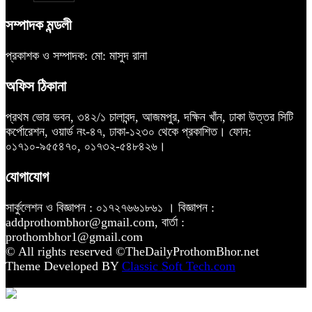
সম্পাদক মন্ডলী
প্রকাশক ও সম্পাদক: মো: মাসুদ রানা
অফিস ঠিকানা
প্রথম ভোর ভবন, ৩৪২/১ চালাবন্দ, আজমপুর, দক্ষিন খাঁন, ঢাকা উত্তর সিটি
কর্পোরেশন, ওয়ার্ড নং-৪৭, ঢাকা-১২৩০ থেকে প্রকাশিত। ফোন:
০১৭১০-৯৫৫৪৭০, ০১৭৩২-৫৪৮৪২৬।
যোগাযোগ
সার্কুলেশন ও বিজ্ঞাপন : ০১৭২৭৬৬১৮৬১ । বিজ্ঞাপন :
addprothombhor@gmail.com, বার্তা :
prothombhor1@gmail.com
© All rights reserved ©TheDailyProthomBhor.net
Theme Developed BY
Classic Soft Tech.com