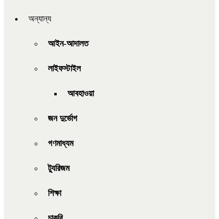
অন্যান্য
আইন-আদালত
লাইফস্টাইল
আবহাওয়া
জন দুর্ভোগ
গণমাধ্যম
ট্যুরিজম
শিক্ষা
চাকরি