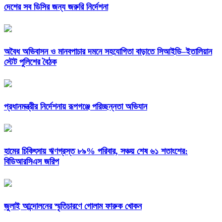
দেশের সব ডিসির জন্য জরুরি নির্দেশনা
অবৈধ অভিবাসন ও মানবপাচার দমনে সহযোগিতা বাড়াতে সিআইডি–ইতালিয়ান
স্টেট পুলিশের বৈঠক
প্রধানমন্ত্রীর নির্দেশনায় রূপগঞ্জে পরিচ্ছন্নতা অভিযান
হামের চিকিৎসায় ঋণগ্রস্ত ৮৯% পরিবার, সঞ্চয় শেষ ৬১ শতাংশের:
বিডিআরসিএস জরিপ
জুলাই আন্দোলনের স্মৃতিচারণে গোলাম ফারুক খোকন