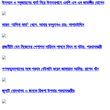
উন্নয়ন ও সবুজায়নের বার্তা নিয়ে উত্তরখানে এমপি এস এম জাহাঙ্গীর হোসেন
ভারত ‘হাসিনা কার্ড’ খেলে, আবার বন্ধুত্বও চায়: সালাহউদ্দিন
রাজনীতি যেন নিজেদের পেশাগত দায়িত্ব পালনে বিঘ্ন না ঘটায়: প্রধানমন্ত্রী
গণঅভ্যুত্থানের সঙ্গে প্রথম বেইমানি করেন জামায়াত আমির: রাশেদ খাঁন
জুলাই যোদ্ধাসহ ৩ জনকে রিকশা উপহার প্রধানমন্ত্রীর