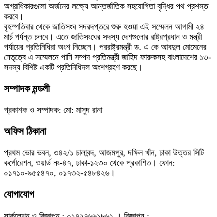
অগ্রাধিকারগুলো অর্জনের লক্ষ্যে আন্তর্জাতিক সহযোগিতা বৃদ্ধির পথ প্রশস্ত
করবে।
বৃহস্পতিবার থেকে জাতিসংঘ সদরদপ্তরে শুরু হওয়া এই সম্মেলন আগামী ২৪
মার্চ পর্যন্ত চলবে। এতে জাতিসংঘের সদস্য দেশগুলোর রাষ্ট্রপ্রধান ও মন্ত্রী
পর্যায়ের প্রতিনিধিরা অংশ নিচ্ছেন। পররাষ্ট্রমন্ত্রী ড. এ কে আবদুল মোমেনের
নেতৃত্বে এ সম্মেলনে পানি সম্পদ প্রতিমন্ত্রী জাহিদ ফারুকসহ বাংলাদেশের ১৩-
সদস্য বিশিষ্ট একটি প্রতিনিধিদল অংশগ্রহণ করছে।
সম্পাদক মন্ডলী
প্রকাশক ও সম্পাদক: মো: মাসুদ রানা
অফিস ঠিকানা
প্রথম ভোর ভবন, ৩৪২/১ চালাবন্দ, আজমপুর, দক্ষিন খাঁন, ঢাকা উত্তর সিটি
কর্পোরেশন, ওয়ার্ড নং-৪৭, ঢাকা-১২৩০ থেকে প্রকাশিত। ফোন:
০১৭১০-৯৫৫৪৭০, ০১৭৩২-৫৪৮৪২৬।
যোগাযোগ
সার্কুলেশন ও বিজ্ঞাপন : ০১৭২৭৬৬১৮৬১ । বিজ্ঞাপন :