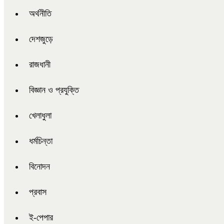
অর্থনীতি
দেশজুড়ে
রাজধানী
বিজ্ঞান ও প্রযুক্তি
খেলাধুলা
ধর্মচিন্তা
বিনোদন
প্রবাস
ই-পেপার