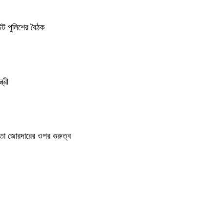
েট পুলিশের বৈঠক
্রী
া জোরদারের ওপর গুরুত্ব