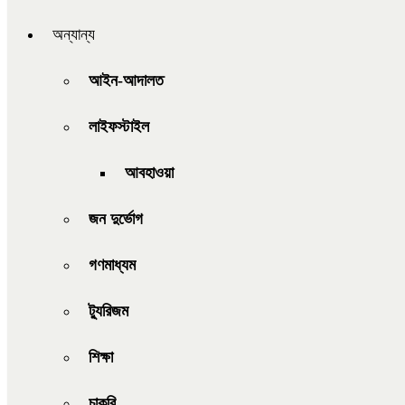
অন্যান্য
আইন-আদালত
লাইফস্টাইল
আবহাওয়া
জন দুর্ভোগ
গণমাধ্যম
ট্যুরিজম
শিক্ষা
চাকরি