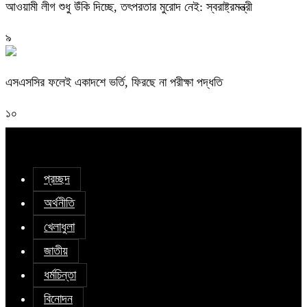
আওয়ামী লীগ শুধু উঁকি দিচ্ছে, তৎপরতার মুরোদ নেই: স্বরাষ্ট্রমন্ত্রী
৯
এসএসসির ফলেই একাদশে ভর্তি, ফিরছে না পরীক্ষা পদ্ধতি
১০
প্রচ্ছদ
অর্থনীতি
খেলাধুলা
জাতীয়
ধর্মচিন্তা
বিনোদন