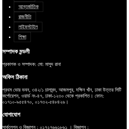
আন্তর্জাতিক
রাজনীতি
লাইফস্টাইল
শিক্ষা
সম্পাদক মন্ডলী
প্রকাশক ও সম্পাদক: মো: মাসুদ রানা
অফিস ঠিকানা
প্রথম ভোর ভবন, ৩৪২/১ চালাবন্দ, আজমপুর, দক্ষিন খাঁন, ঢাকা উত্তর সিটি
কর্পোরেশন, ওয়ার্ড নং-৪৭, ঢাকা-১২৩০ থেকে প্রকাশিত। ফোন:
০১৭১০-৯৫৫৪৭০, ০১৭৩২-৫৪৮৪২৬।
যোগাযোগ
সার্কুলেশন ও বিজ্ঞাপন : ০১৭২৭৬৬১৮৬১ । বিজ্ঞাপন :