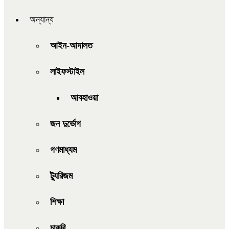
অন্যান্য
আইন-আদালত
লাইফস্টাইল
আবহাওয়া
জন দুর্ভোগ
গণমাধ্যম
ট্যুরিজম
শিক্ষা
চাকরি