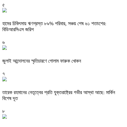
৫
হামের চিকিৎসায় ঋণগ্রস্ত ৮৯% পরিবার, সঞ্চয় শেষ ৬১ শতাংশের:
বিডিআরসিএস জরিপ
৬
জুলাই আন্দোলনের স্মৃতিচারণে গোলাম ফারুক খোকন
৭
তারেক রহমানের নেতৃত্বের প্রতি যুক্তরাষ্ট্রের গভীর আস্থা আছে: মার্কিন
বিশেষ দূত
৮