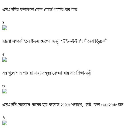
এসএসসির ফলাফলে কোন বোর্ডে পাসের হার কত
৪
ভালো সম্পর্ক হলে উভয় দেশের জন্য ‘উইন-উইন’: দীনেশ ত্রিবেদী
৫
মন খুলে গান গাওয়া যায়, নম্বর দেওয়া যায় না: শিক্ষামন্ত্রী
৬
এসএসসি-সমমানে পাসের হার কমেছে ৬.২০ শতাংশ, মোট ফেল ৬৯০৬০৮ জন
৭